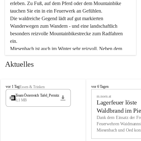
erleben. Zu Fuß, auf dem Pferd oder dem Mountainbike 
tauchen Sie ein in ein Feuerwerk an Gefühlen.
Die waldreiche Gegend lädt auf gut markierten 
Wanderwegen zum Wandern - und eine landschaftlich 
besonders reizvolle Mountainbikestrecke zum Radfahren 
ein.
Miesenbach ist auch im Winter sehr reizvoll. Neben dem 
Eisstockschießen gibt es auf dem nahe gelegenen Unterberg 
Aktuelles
wunderschöne Naturschneepisten, die zum Schifahren oder 
Boarden einladen. Ebenso ist der 2.075 m hohe Schneeberg 
ein Paradies für Sportfreunde. Genießen Sie auch das 
M
vielfältige Angebot unserer Kulturvereine.
M
vor 1 Tag
vor 6 Tagen
Essen & Trinken
i
i
Team Österreich Tafel_Pernitz
m.noen.at
e
e
0,1 MB
Überzeugen Sie sich selbst, dass Sie in Miesenbach sowie 
Lagerfeuer löste
s
s
e
in den Beherbergungsbetrieben, Gaststätten und urigen 
e
Waldbrand im Pie
n
n
Berghütten herzlich aufgenommen werden.
aus
Dank dem Einsatz der Fre
b
b
Feuerwehren Waidmannsf
a
a
Miesenbach und Oed kon
c
Wir kennen Miesenbach als lebens- und liebenswerten Ort. 
c
bei der Gauermannhütte s
h
h
Tradition und Innovation werden ebenso groß geschrieben 