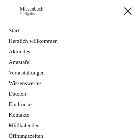
Miesenbach
Navigation
Miesenbach
Start
Herzlich willkommen
öffnet
Abwasserverband oberes Piestingtal
Aktuelles
in
Externe Webseite
neuem
Amtstafel
Tab
öffnet
Region Schneebergland
in
Externe Webseite
Veranstaltungen
neuem
Tab
Wissenswertes
+2
Dateien
Eindrücke
Kontakte
Müllkalender
Hauptadresse
Öffnungszeiten