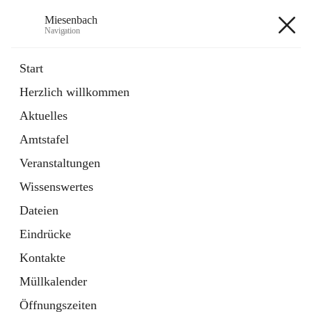
Miesenbach
Navigation
Miesenbach
Start
Herzlich willkommen
öffnet
Abwasserverband oberes Piestingtal
Aktuelles
in
Externe Webseite
neuem
Amtstafel
Tab
öffnet
Region Schneebergland
in
Externe Webseite
Veranstaltungen
neuem
Tab
Wissenswertes
+2
Dateien
Eindrücke
Kontakte
Müllkalender
Hauptadresse
Öffnungszeiten