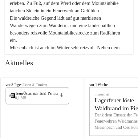
erleben. Zu Fuß, auf dem Pferd oder dem Mountainbike 
tauchen Sie ein in ein Feuerwerk an Gefühlen.
Die waldreiche Gegend lädt auf gut markierten 
Wanderwegen zum Wandern - und eine landschaftlich 
besonders reizvolle Mountainbikestrecke zum Radfahren 
ein.
Miesenbach ist auch im Winter sehr reizvoll. Neben dem 
Eisstockschießen gibt es auf dem nahe gelegenen Unterberg 
Aktuelles
wunderschöne Naturschneepisten, die zum Schifahren oder 
Boarden einladen. Ebenso ist der 2.075 m hohe Schneeberg 
ein Paradies für Sportfreunde. Genießen Sie auch das 
M
vielfältige Angebot unserer Kulturvereine.
M
vor 3 Tagen
vor 1 Woche
Essen & Trinken
i
i
Team Österreich Tafel_Pernitz
m.noen.at
e
e
0,1 MB
Überzeugen Sie sich selbst, dass Sie in Miesenbach sowie 
Lagerfeuer löste
s
s
e
in den Beherbergungsbetrieben, Gaststätten und urigen 
e
Waldbrand im Pie
n
n
Berghütten herzlich aufgenommen werden.
aus
Dank dem Einsatz der Fre
b
b
Feuerwehren Waidmannsf
a
a
Miesenbach und Oed kon
c
Wir kennen Miesenbach als lebens- und liebenswerten Ort. 
c
bei der Gauermannhütte s
h
h
Tradition und Innovation werden ebenso groß geschrieben 