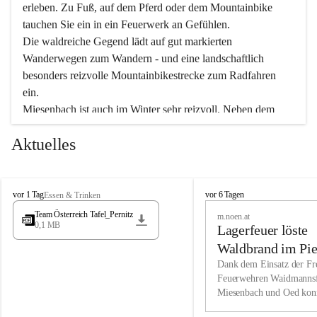
erleben. Zu Fuß, auf dem Pferd oder dem Mountainbike 
tauchen Sie ein in ein Feuerwerk an Gefühlen.
Die waldreiche Gegend lädt auf gut markierten 
Wanderwegen zum Wandern - und eine landschaftlich 
besonders reizvolle Mountainbikestrecke zum Radfahren 
ein.
Miesenbach ist auch im Winter sehr reizvoll. Neben dem 
Eisstockschießen gibt es auf dem nahe gelegenen Unterberg 
Aktuelles
wunderschöne Naturschneepisten, die zum Schifahren oder 
Boarden einladen. Ebenso ist der 2.075 m hohe Schneeberg 
ein Paradies für Sportfreunde. Genießen Sie auch das 
M
vielfältige Angebot unserer Kulturvereine.
M
vor 1 Tag
vor 6 Tagen
Essen & Trinken
i
i
Team Österreich Tafel_Pernitz
m.noen.at
e
e
0,1 MB
Überzeugen Sie sich selbst, dass Sie in Miesenbach sowie 
Lagerfeuer löste
s
s
e
in den Beherbergungsbetrieben, Gaststätten und urigen 
e
Waldbrand im Pie
n
n
Berghütten herzlich aufgenommen werden.
aus
Dank dem Einsatz der Fre
b
b
Feuerwehren Waidmannsf
a
a
Miesenbach und Oed kon
c
Wir kennen Miesenbach als lebens- und liebenswerten Ort. 
c
bei der Gauermannhütte s
h
h
Tradition und Innovation werden ebenso groß geschrieben 