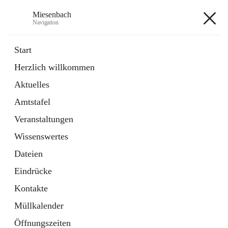
Miesenbach
Navigation
Miesenbach
Start
Herzlich willkommen
öffnet
Abwasserverband oberes Piestingtal
Aktuelles
in
Externe Webseite
neuem
Amtstafel
Tab
öffnet
Region Schneebergland
in
Externe Webseite
Veranstaltungen
neuem
Tab
Wissenswertes
+2
Dateien
Eindrücke
Kontakte
Müllkalender
Hauptadresse
Öffnungszeiten