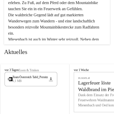
erleben. Zu Fuß, auf dem Pferd oder dem Mountainbike 
tauchen Sie ein in ein Feuerwerk an Gefühlen.
Die waldreiche Gegend lädt auf gut markierten 
Wanderwegen zum Wandern - und eine landschaftlich 
besonders reizvolle Mountainbikestrecke zum Radfahren 
ein.
Miesenbach ist auch im Winter sehr reizvoll. Neben dem 
Eisstockschießen gibt es auf dem nahe gelegenen Unterberg 
Aktuelles
wunderschöne Naturschneepisten, die zum Schifahren oder 
Boarden einladen. Ebenso ist der 2.075 m hohe Schneeberg 
ein Paradies für Sportfreunde. Genießen Sie auch das 
M
vielfältige Angebot unserer Kulturvereine.
M
vor 3 Tagen
vor 1 Woche
Essen & Trinken
i
i
Team Österreich Tafel_Pernitz
m.noen.at
e
e
0,1 MB
Überzeugen Sie sich selbst, dass Sie in Miesenbach sowie 
Lagerfeuer löste
s
s
e
in den Beherbergungsbetrieben, Gaststätten und urigen 
e
Waldbrand im Pie
n
n
Berghütten herzlich aufgenommen werden.
aus
Dank dem Einsatz der Fre
b
b
Feuerwehren Waidmannsf
a
a
Miesenbach und Oed kon
c
Wir kennen Miesenbach als lebens- und liebenswerten Ort. 
c
bei der Gauermannhütte s
h
h
Tradition und Innovation werden ebenso groß geschrieben 