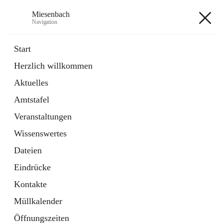
Miesenbach
Navigation
Miesenbach
Start
Herzlich willkommen
öffnet
Abwasserverband oberes Piestingtal
Aktuelles
in
Externe Webseite
neuem
Amtstafel
Tab
öffnet
Region Schneebergland
in
Externe Webseite
Veranstaltungen
neuem
Tab
Wissenswertes
+2
Dateien
Eindrücke
Kontakte
Müllkalender
Hauptadresse
Öffnungszeiten