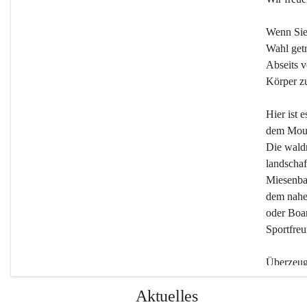
Wenn Sie
Wahl getr
Abseits v
Körper zu
Hier ist 
dem Moun
Die wald
landschaf
Miesenbac
dem nahe
oder Boar
Sportfreu
Überzeuge
Beherber
Aktuelles
werden.