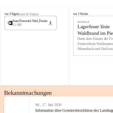
Wir kenne
M
M
werden eb
vor 3 Tagen
vor 1 Woche
Essen & Trinken
i
i
Entwickl
Team Österreich Tafel_Pernitz
m.noen.at
e
e
0,1 MB
Lagerfeuer löste
s
s
e
e
Unsere Ve
Waldbrand im Pie
n
n
bzw. Info
aus
Dank dem Einsatz der Fre
b
b
Feuerwehren Waidmannsf
wir fühl
a
a
Miesenbach und Oed kon
c
c
Lösungsor
bei der Gauermannhütte s
h
h
gelöscht werden.
Unsere M
der Wirts
kurzfrist
gesetzlic
unserer G
Bekanntmachungen
beizubeha
Nach 201
Mi., 17. Juni 2020
Information über Gesetzesbeschlüsse des Landtag
verliehen