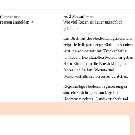
tion 
M
n
vor 2 Wochen
Veranstaltung
Umwelt
i
ergessen anmelden 🔆
Wie viel Regen ist heuer tatsächlich 
e
gefallen?
s
stelle 
e
Ein Blick auf die Niederschlagsmessstelle 
n
zeigt: Jede Regenmenge zählt – besonders 
gt und 
b
jetzt, da wir derzeit mit Trockenheit zu 
a
tun haben. Die aktuellen Messdaten geben 
c
einen Einblick in die Entwicklung des 
h
Jahres und helfen, Wetter- und 
sätzen 
Wasserverhältnisse besser zu verstehen.
r 
Regelmäßige Niederschlagsmessungen 
. Den 
sind eine wichtige Grundlage für 
m Wohl 
Hochwasserschutz, Landwirtschaft und 
einen nachhaltigen Umgang mit unseren 
Ressourcen. Gerade in trockenen Zeiten ist
es umso wichtiger, bewusst und 
verantwortungsvoll mit Wasser 
emeinde“ 
umzugehen.
rten und 