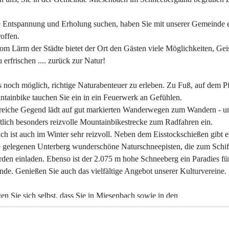
 Entspannung und Erholung suchen, haben Sie mit unserer Gemeinde e
offen.
om Lärm der Städte bietet der Ort den Gästen viele Möglichkeiten, Gei
 erfrischen .... zurück zur Natur!
es noch möglich, richtige Naturabenteuer zu erleben. Zu Fuß, auf dem P
tainbike tauchen Sie ein in ein Feuerwerk an Gefühlen.
reiche Gegend lädt auf gut markierten Wanderwegen zum Wandern - un
tlich besonders reizvolle Mountainbikestrecke zum Radfahren ein.
h ist auch im Winter sehr reizvoll. Neben dem Eisstockschießen gibt e
 gelegenen Unterberg wunderschöne Naturschneepisten, die zum Schif
den einladen. Ebenso ist der 2.075 m hohe Schneeberg ein Paradies fü
nde. Genießen Sie auch das vielfältige Angebot unserer Kulturvereine.
n Sie sich selbst, dass Sie in Miesenbach sowie in den 
gungsbetrieben, Gaststätten und urigen Berghütten herzlich aufgenom