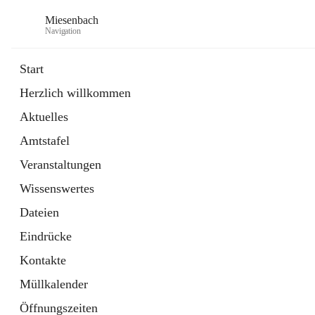
Miesenbach
Navigation
Start
Herzlich willkommen
öffnet
Abwasserverband oberes Piestingtal
Aktuelles
in
Externe Webseite
neuem
Amtstafel
Tab
öffnet
Region Schneebergland
in
Externe Webseite
Veranstaltungen
neuem
Tab
Wissenswertes
Dateien
Eindrücke
Kontakte
Müllkalender
Öffnungszeiten