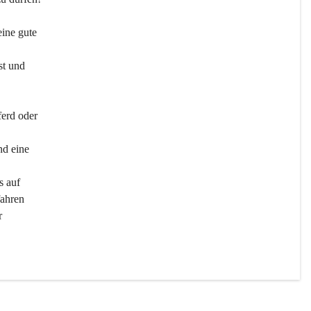
ine gute 
st und 
ferd oder 
d eine 
s auf 
ahren 
r 
men 