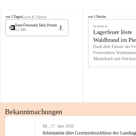
Wir kenne
M
M
werden eb
vor 2 Tagen
vor 1 Woche
Essen & Trinken
i
i
Entwickl
Team Österreich Tafel_Pernitz
m.noen.at
e
e
0,1 MB
Lagerfeuer löste
s
s
e
e
Unsere Ve
Waldbrand im Pie
n
n
bzw. Info
aus
Dank dem Einsatz der Fre
b
b
Feuerwehren Waidmannsf
wir fühl
a
a
Miesenbach und Oed kon
c
c
Lösungsor
bei der Gauermannhütte s
h
h
gelöscht werden.
Unsere M
der Wirts
kurzfrist
gesetzlic
unserer G
Bekanntmachungen
beizubeha
Nach 201
Mi., 17. Juni 2020
Information über Gesetzesbeschlüsse des Landtag
verliehen