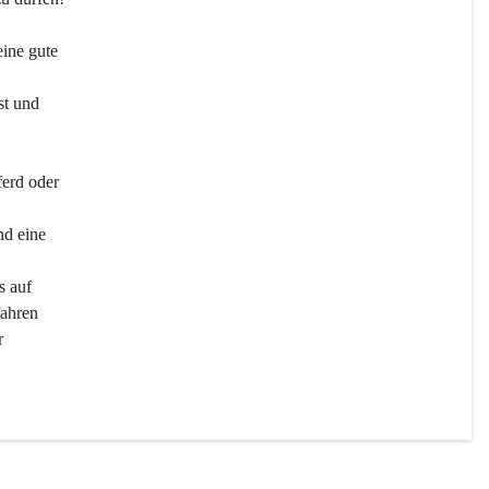
ine gute 
st und 
ferd oder 
d eine 
s auf 
ahren 
r 
men 