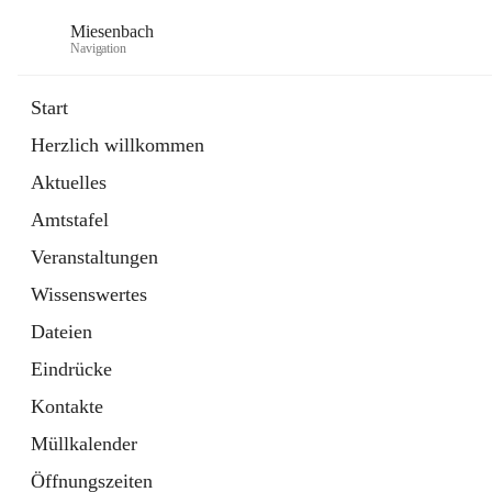
Miesenbach
Navigation
Start
Herzlich willkommen
öffnet
Abwasserverband oberes Piestingtal
Aktuelles
in
Externe Webseite
neuem
Amtstafel
Tab
öffnet
Region Schneebergland
in
Externe Webseite
Veranstaltungen
neuem
Tab
Wissenswertes
Dateien
Eindrücke
Kontakte
Müllkalender
Öffnungszeiten