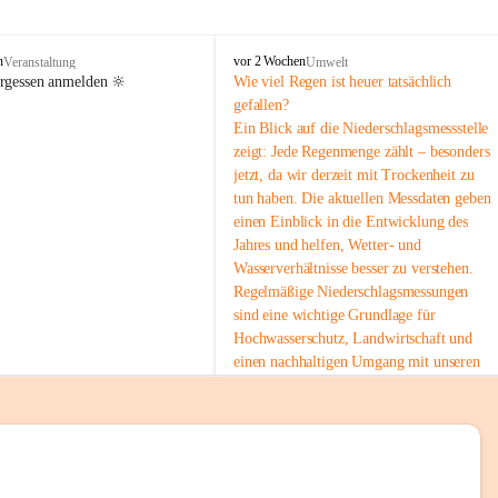
tion 
M
n
vor 2 Wochen
Veranstaltung
Umwelt
i
ergessen anmelden 🔆
Wie viel Regen ist heuer tatsächlich 
e
gefallen?
s
Ein Blick auf die Niederschlagsmessstelle 
stelle 
e
zeigt: Jede Regenmenge zählt – besonders 
n
gt und 
jetzt, da wir derzeit mit Trockenheit zu 
b
tun haben. Die aktuellen Messdaten geben 
a
c
einen Einblick in die Entwicklung des 
h
Jahres und helfen, Wetter- und 
Wasserverhältnisse besser zu verstehen.
sätzen 
Regelmäßige Niederschlagsmessungen 
r 
sind eine wichtige Grundlage für 
. Den 
Hochwasserschutz, Landwirtschaft und 
m Wohl 
einen nachhaltigen Umgang mit unseren 
Ressourcen. Gerade in trockenen Zeiten ist
es umso wichtiger, bewusst und 
verantwortungsvoll mit Wasser 
umzugehen.
emeinde“ 
 Die aktuellen Messwerte findest du hier:
rten und 