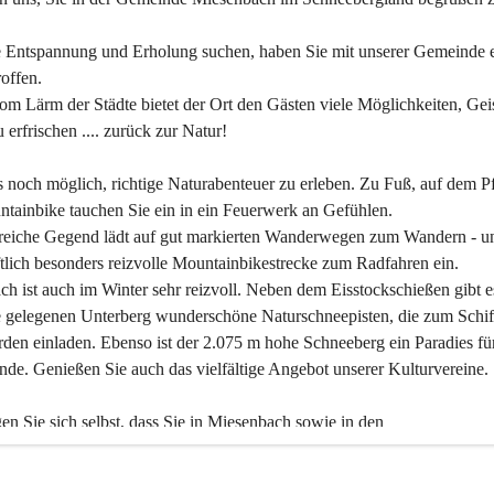
 Entspannung und Erholung suchen, haben Sie mit unserer Gemeinde e
offen.
om Lärm der Städte bietet der Ort den Gästen viele Möglichkeiten, Gei
 erfrischen .... zurück zur Natur!
es noch möglich, richtige Naturabenteuer zu erleben. Zu Fuß, auf dem P
tainbike tauchen Sie ein in ein Feuerwerk an Gefühlen.
reiche Gegend lädt auf gut markierten Wanderwegen zum Wandern - un
tlich besonders reizvolle Mountainbikestrecke zum Radfahren ein.
h ist auch im Winter sehr reizvoll. Neben dem Eisstockschießen gibt e
 gelegenen Unterberg wunderschöne Naturschneepisten, die zum Schif
den einladen. Ebenso ist der 2.075 m hohe Schneeberg ein Paradies fü
nde. Genießen Sie auch das vielfältige Angebot unserer Kulturvereine.
n Sie sich selbst, dass Sie in Miesenbach sowie in den 
gungsbetrieben, Gaststätten und urigen Berghütten herzlich aufgenom