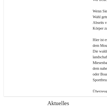
Wenn Sie
Wahl getr
Abseits v
Körper zu
Hier ist 
dem Moun
Die wald
landschaf
Miesenbac
dem nahe
oder Boar
Sportfreu
Überzeuge
Beherber
Aktuelles
werden.