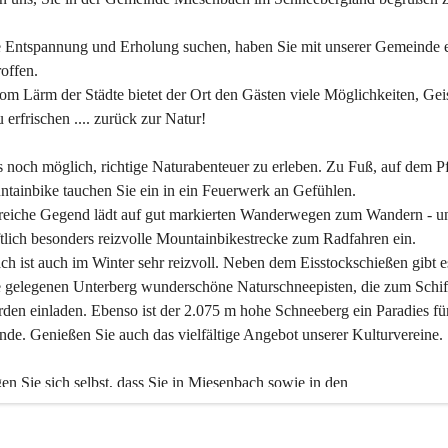
 Entspannung und Erholung suchen, haben Sie mit unserer Gemeinde e
offen.
om Lärm der Städte bietet der Ort den Gästen viele Möglichkeiten, Gei
 erfrischen .... zurück zur Natur!
es noch möglich, richtige Naturabenteuer zu erleben. Zu Fuß, auf dem P
tainbike tauchen Sie ein in ein Feuerwerk an Gefühlen.
reiche Gegend lädt auf gut markierten Wanderwegen zum Wandern - un
tlich besonders reizvolle Mountainbikestrecke zum Radfahren ein.
h ist auch im Winter sehr reizvoll. Neben dem Eisstockschießen gibt e
 gelegenen Unterberg wunderschöne Naturschneepisten, die zum Schif
den einladen. Ebenso ist der 2.075 m hohe Schneeberg ein Paradies fü
nde. Genießen Sie auch das vielfältige Angebot unserer Kulturvereine.
n Sie sich selbst, dass Sie in Miesenbach sowie in den 
gungsbetrieben, Gaststätten und urigen Berghütten herzlich aufgenom