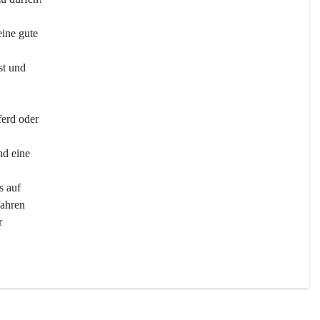
ine gute 
st und 
ferd oder 
d eine 
s auf 
ahren 
r 
men 