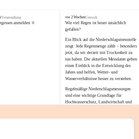
tion 
M
n
vor 2 Wochen
Veranstaltung
Umwelt
i
ergessen anmelden 🔆
Wie viel Regen ist heuer tatsächlich 
e
gefallen?
s
stelle 
e
Ein Blick auf die Niederschlagsmessstelle 
n
zeigt: Jede Regenmenge zählt – besonders 
gt und 
b
jetzt, da wir derzeit mit Trockenheit zu 
a
tun haben. Die aktuellen Messdaten geben 
c
einen Einblick in die Entwicklung des 
h
Jahres und helfen, Wetter- und 
sätzen 
Wasserverhältnisse besser zu verstehen.
r 
Regelmäßige Niederschlagsmessungen 
. Den 
sind eine wichtige Grundlage für 
m Wohl 
Hochwasserschutz, Landwirtschaft und 
einen nachhaltigen Umgang mit unseren 
Ressourcen. Gerade in trockenen Zeiten ist
es umso wichtiger, bewusst und 
verantwortungsvoll mit Wasser 
emeinde“ 
umzugehen.
rten und 