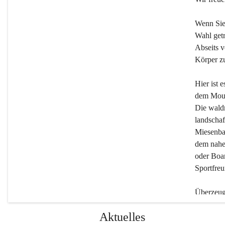
Wenn Sie
Wahl getr
Abseits v
Körper zu
Hier ist 
dem Moun
Die wald
landschaf
Miesenbac
dem nahe
oder Boar
Sportfreu
Überzeuge
Beherber
Aktuelles
werden.