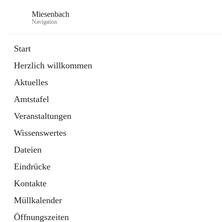
Miesenbach
Navigation
Start
Herzlich willkommen
öffnet
Abwasserverband oberes Piestingtal
Aktuelles
in
Externe Webseite
neuem
Amtstafel
Tab
öffnet
Region Schneebergland
in
Externe Webseite
Veranstaltungen
neuem
Tab
Wissenswertes
Dateien
Eindrücke
Kontakte
Müllkalender
Öffnungszeiten