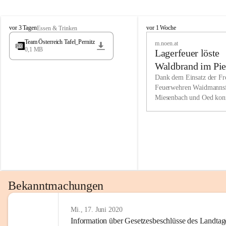
Wir kenne
M
M
werden eb
vor 3 Tagen
vor 1 Woche
Essen & Trinken
i
i
Entwickl
Team Österreich Tafel_Pernitz
m.noen.at
e
e
0,1 MB
Lagerfeuer löste
s
s
e
e
Unsere Ve
Waldbrand im Pie
n
n
bzw. Info
aus
Dank dem Einsatz der Fre
b
b
Feuerwehren Waidmannsf
wir fühl
a
a
Miesenbach und Oed kon
c
c
Lösungsor
bei der Gauermannhütte s
h
h
gelöscht werden.
Unsere M
der Wirts
kurzfrist
gesetzlic
unserer G
Bekanntmachungen
beizubeha
Nach 201
Mi., 17. Juni 2020
Information über Gesetzesbeschlüsse des Landtag
verliehen