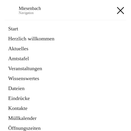
Miesenbach
Navigation
Miesenbach
Start
Herzlich willkommen
öffnet
Abwasserverband oberes Piestingtal
Aktuelles
in
Externe Webseite
neuem
Amtstafel
Tab
öffnet
Region Schneebergland
in
Externe Webseite
Veranstaltungen
neuem
Tab
Wissenswertes
+2
Dateien
Eindrücke
Kontakte
Müllkalender
Hauptadresse
Öffnungszeiten