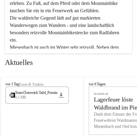
erleben. Zu Fuß, auf dem Pferd oder dem Mountainbike 
tauchen Sie ein in ein Feuerwerk an Gefühlen.
Die waldreiche Gegend lädt auf gut markierten 
Wanderwegen zum Wandern - und eine landschaftlich 
besonders reizvolle Mountainbikestrecke zum Radfahren 
ein.
Miesenbach ist auch im Winter sehr reizvoll. Neben dem 
Eisstockschießen gibt es auf dem nahe gelegenen Unterberg 
Aktuelles
wunderschöne Naturschneepisten, die zum Schifahren oder 
Boarden einladen. Ebenso ist der 2.075 m hohe Schneeberg 
ein Paradies für Sportfreunde. Genießen Sie auch das 
M
vielfältige Angebot unserer Kulturvereine.
M
vor 1 Tag
vor 6 Tagen
Essen & Trinken
i
i
Team Österreich Tafel_Pernitz
m.noen.at
e
e
0,1 MB
Überzeugen Sie sich selbst, dass Sie in Miesenbach sowie 
Lagerfeuer löste
s
s
e
in den Beherbergungsbetrieben, Gaststätten und urigen 
e
Waldbrand im Pie
n
n
Berghütten herzlich aufgenommen werden.
aus
Dank dem Einsatz der Fre
b
b
Feuerwehren Waidmannsf
a
a
Miesenbach und Oed kon
c
Wir kennen Miesenbach als lebens- und liebenswerten Ort. 
c
bei der Gauermannhütte s
h
h
Tradition und Innovation werden ebenso groß geschrieben 