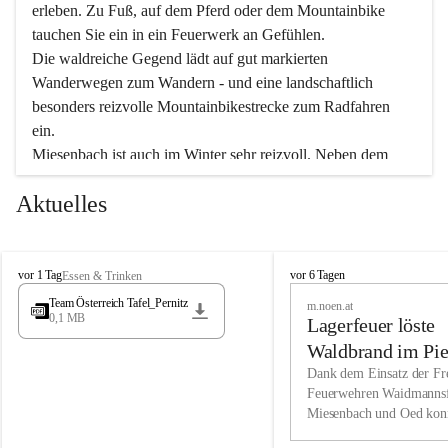
erleben. Zu Fuß, auf dem Pferd oder dem Mountainbike 
tauchen Sie ein in ein Feuerwerk an Gefühlen.
Die waldreiche Gegend lädt auf gut markierten 
Wanderwegen zum Wandern - und eine landschaftlich 
besonders reizvolle Mountainbikestrecke zum Radfahren 
ein.
Miesenbach ist auch im Winter sehr reizvoll. Neben dem 
Eisstockschießen gibt es auf dem nahe gelegenen Unterberg 
Aktuelles
wunderschöne Naturschneepisten, die zum Schifahren oder 
Boarden einladen. Ebenso ist der 2.075 m hohe Schneeberg 
ein Paradies für Sportfreunde. Genießen Sie auch das 
M
vielfältige Angebot unserer Kulturvereine.
M
vor 1 Tag
vor 6 Tagen
Essen & Trinken
i
i
Team Österreich Tafel_Pernitz
m.noen.at
e
e
0,1 MB
Überzeugen Sie sich selbst, dass Sie in Miesenbach sowie 
Lagerfeuer löste
s
s
e
in den Beherbergungsbetrieben, Gaststätten und urigen 
e
Waldbrand im Pie
n
n
Berghütten herzlich aufgenommen werden.
aus
Dank dem Einsatz der Fre
b
b
Feuerwehren Waidmannsf
a
a
Miesenbach und Oed kon
c
Wir kennen Miesenbach als lebens- und liebenswerten Ort. 
c
bei der Gauermannhütte s
h
h
Tradition und Innovation werden ebenso groß geschrieben 