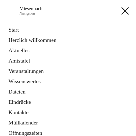
Miesenbach
Navigation
Miesenbach
Start
Herzlich willkommen
öffnet
Abwasserverband oberes Piestingtal
Aktuelles
in
Externe Webseite
neuem
Amtstafel
Tab
öffnet
Region Schneebergland
in
Externe Webseite
Veranstaltungen
neuem
Tab
Wissenswertes
+2
Dateien
Eindrücke
Kontakte
Müllkalender
Hauptadresse
Öffnungszeiten