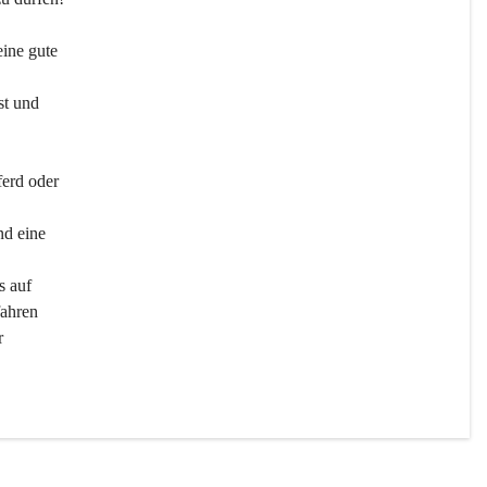
ine gute 
st und 
ferd oder 
d eine 
s auf 
ahren 
r 
men 