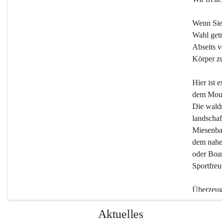
Wenn Sie
Wahl getr
Abseits v
Körper zu
Hier ist 
dem Moun
Die wald
landschaf
Miesenbac
dem nahe
oder Boar
Sportfreu
Überzeuge
Beherber
Aktuelles
werden.