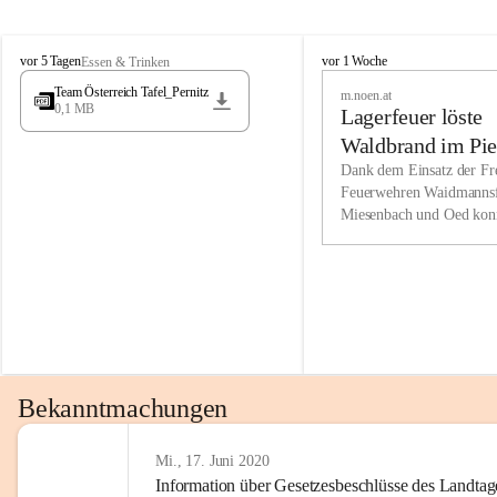
Wir kenne
M
M
werden eb
vor 5 Tagen
vor 1 Woche
Essen & Trinken
i
i
Entwickl
Team Österreich Tafel_Pernitz
m.noen.at
e
e
0,1 MB
Lagerfeuer löste
s
s
e
e
Unsere Ve
Waldbrand im Pie
n
n
bzw. Info
aus
Dank dem Einsatz der Fre
b
b
Feuerwehren Waidmannsf
wir fühl
a
a
Miesenbach und Oed kon
c
c
Lösungsor
bei der Gauermannhütte s
h
h
gelöscht werden.
Unsere M
der Wirts
kurzfrist
gesetzlic
unserer G
Bekanntmachungen
beizubeha
Nach 201
Mi., 17. Juni 2020
Information über Gesetzesbeschlüsse des Landtag
verliehen