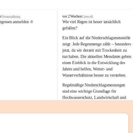
tion 
M
n
vor 2 Wochen
Veranstaltung
Umwelt
i
ergessen anmelden 🔆
Wie viel Regen ist heuer tatsächlich 
e
gefallen?
s
stelle 
e
Ein Blick auf die Niederschlagsmessstelle 
n
zeigt: Jede Regenmenge zählt – besonders 
gt und 
b
jetzt, da wir derzeit mit Trockenheit zu 
a
tun haben. Die aktuellen Messdaten geben 
c
einen Einblick in die Entwicklung des 
h
Jahres und helfen, Wetter- und 
sätzen 
Wasserverhältnisse besser zu verstehen.
r 
Regelmäßige Niederschlagsmessungen 
. Den 
sind eine wichtige Grundlage für 
m Wohl 
Hochwasserschutz, Landwirtschaft und 
einen nachhaltigen Umgang mit unseren 
Ressourcen. Gerade in trockenen Zeiten ist
es umso wichtiger, bewusst und 
verantwortungsvoll mit Wasser 
emeinde“ 
umzugehen.
rten und 