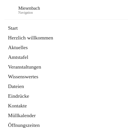
Miesenbach
Navigation
Start
Herzlich willkommen
öffnet
Abwasserverband oberes Piestingtal
Aktuelles
in
Externe Webseite
neuem
Amtstafel
Tab
öffnet
Region Schneebergland
in
Externe Webseite
Veranstaltungen
neuem
Tab
Wissenswertes
Dateien
Eindrücke
Kontakte
Müllkalender
Öffnungszeiten