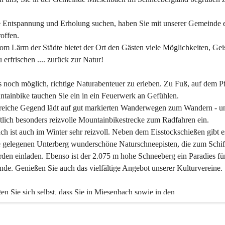
 Entspannung und Erholung suchen, haben Sie mit unserer Gemeinde e
offen.
om Lärm der Städte bietet der Ort den Gästen viele Möglichkeiten, Gei
 erfrischen .... zurück zur Natur!
es noch möglich, richtige Naturabenteuer zu erleben. Zu Fuß, auf dem P
tainbike tauchen Sie ein in ein Feuerwerk an Gefühlen.
reiche Gegend lädt auf gut markierten Wanderwegen zum Wandern - un
tlich besonders reizvolle Mountainbikestrecke zum Radfahren ein.
h ist auch im Winter sehr reizvoll. Neben dem Eisstockschießen gibt e
 gelegenen Unterberg wunderschöne Naturschneepisten, die zum Schif
den einladen. Ebenso ist der 2.075 m hohe Schneeberg ein Paradies fü
nde. Genießen Sie auch das vielfältige Angebot unserer Kulturvereine.
n Sie sich selbst, dass Sie in Miesenbach sowie in den 
gungsbetrieben, Gaststätten und urigen Berghütten herzlich aufgenom