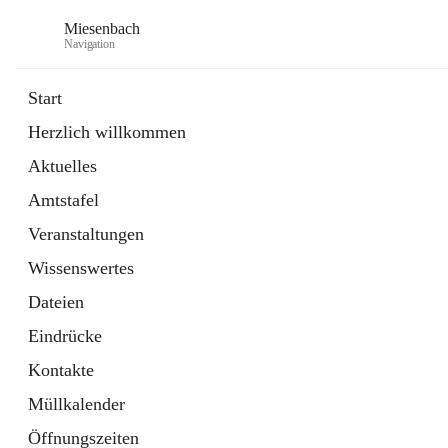
Miesenbach
Navigation
Start
Herzlich willkommen
öffnet
Abwasserverband oberes Piestingtal
Aktuelles
in
Externe Webseite
neuem
Amtstafel
Tab
öffnet
Region Schneebergland
in
Externe Webseite
Veranstaltungen
neuem
Tab
Wissenswertes
Dateien
Eindrücke
Kontakte
Müllkalender
Öffnungszeiten