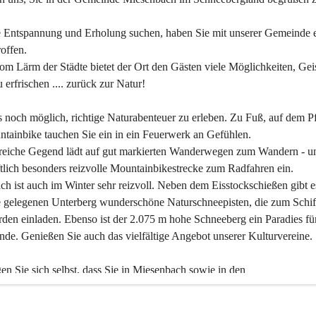
 Entspannung und Erholung suchen, haben Sie mit unserer Gemeinde e
offen.
om Lärm der Städte bietet der Ort den Gästen viele Möglichkeiten, Gei
 erfrischen .... zurück zur Natur!
es noch möglich, richtige Naturabenteuer zu erleben. Zu Fuß, auf dem P
tainbike tauchen Sie ein in ein Feuerwerk an Gefühlen.
reiche Gegend lädt auf gut markierten Wanderwegen zum Wandern - un
tlich besonders reizvolle Mountainbikestrecke zum Radfahren ein.
h ist auch im Winter sehr reizvoll. Neben dem Eisstockschießen gibt e
 gelegenen Unterberg wunderschöne Naturschneepisten, die zum Schif
den einladen. Ebenso ist der 2.075 m hohe Schneeberg ein Paradies fü
nde. Genießen Sie auch das vielfältige Angebot unserer Kulturvereine.
n Sie sich selbst, dass Sie in Miesenbach sowie in den 
gungsbetrieben, Gaststätten und urigen Berghütten herzlich aufgenom