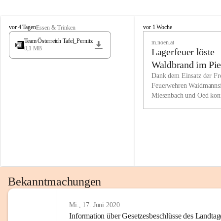
Wir kenne
M
M
werden eb
vor 4 Tagen
vor 1 Woche
Essen & Trinken
i
i
Entwickl
Team Österreich Tafel_Pernitz
m.noen.at
e
e
0,1 MB
Lagerfeuer löste
s
s
e
e
Unsere Ve
Waldbrand im Pie
n
n
bzw. Info
aus
Dank dem Einsatz der Fre
b
b
Feuerwehren Waidmannsf
wir fühl
a
a
Miesenbach und Oed kon
c
c
Lösungsor
bei der Gauermannhütte s
h
h
gelöscht werden.
Unsere M
der Wirts
kurzfrist
gesetzlic
unserer G
Bekanntmachungen
beizubeha
Nach 201
Mi., 17. Juni 2020
Information über Gesetzesbeschlüsse des Landtag
verliehen