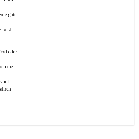
ine gute 
st und 
ferd oder 
d eine 
s auf 
ahren 
r 
men 