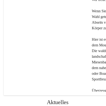
Wenn Sie
Wahl getr
Abseits v
Körper zu
Hier ist 
dem Moun
Die wald
landschaf
Miesenbac
dem nahe
oder Boar
Sportfreu
Überzeuge
Beherber
Aktuelles
werden.