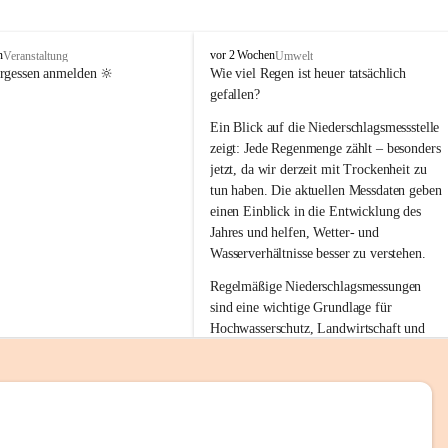
tion 
M
n
vor 2 Wochen
Veranstaltung
Umwelt
i
ergessen anmelden 🔆
Wie viel Regen ist heuer tatsächlich 
e
gefallen?
s
stelle 
e
Ein Blick auf die Niederschlagsmessstelle 
n
zeigt: Jede Regenmenge zählt – besonders 
gt und 
b
jetzt, da wir derzeit mit Trockenheit zu 
a
tun haben. Die aktuellen Messdaten geben 
c
einen Einblick in die Entwicklung des 
h
Jahres und helfen, Wetter- und 
sätzen 
Wasserverhältnisse besser zu verstehen.
r 
Regelmäßige Niederschlagsmessungen 
. Den 
sind eine wichtige Grundlage für 
m Wohl 
Hochwasserschutz, Landwirtschaft und 
einen nachhaltigen Umgang mit unseren 
Ressourcen. Gerade in trockenen Zeiten ist
es umso wichtiger, bewusst und 
verantwortungsvoll mit Wasser 
emeinde“ 
umzugehen.
rten und 