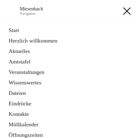
Miesenbach
Navigation
Miesenbach
Start
Herzlich willkommen
öffnet
Abwasserverband oberes Piestingtal
Aktuelles
in
Externe Webseite
neuem
Amtstafel
Tab
öffnet
Region Schneebergland
in
Externe Webseite
Veranstaltungen
neuem
Tab
Wissenswertes
+2
Dateien
Eindrücke
Kontakte
Müllkalender
Hauptadresse
Öffnungszeiten