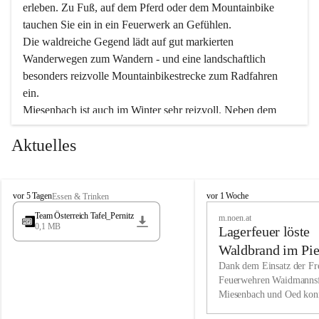
erleben. Zu Fuß, auf dem Pferd oder dem Mountainbike 
tauchen Sie ein in ein Feuerwerk an Gefühlen.
Die waldreiche Gegend lädt auf gut markierten 
Wanderwegen zum Wandern - und eine landschaftlich 
besonders reizvolle Mountainbikestrecke zum Radfahren 
ein.
Miesenbach ist auch im Winter sehr reizvoll. Neben dem 
Eisstockschießen gibt es auf dem nahe gelegenen Unterberg 
Aktuelles
wunderschöne Naturschneepisten, die zum Schifahren oder 
Boarden einladen. Ebenso ist der 2.075 m hohe Schneeberg 
ein Paradies für Sportfreunde. Genießen Sie auch das 
M
vielfältige Angebot unserer Kulturvereine.
M
vor 5 Tagen
vor 1 Woche
Essen & Trinken
i
i
Team Österreich Tafel_Pernitz
m.noen.at
e
e
0,1 MB
Überzeugen Sie sich selbst, dass Sie in Miesenbach sowie 
Lagerfeuer löste
s
s
e
in den Beherbergungsbetrieben, Gaststätten und urigen 
e
Waldbrand im Pie
n
n
Berghütten herzlich aufgenommen werden.
aus
Dank dem Einsatz der Fre
b
b
Feuerwehren Waidmannsf
a
a
Miesenbach und Oed kon
c
Wir kennen Miesenbach als lebens- und liebenswerten Ort. 
c
bei der Gauermannhütte s
h
h
Tradition und Innovation werden ebenso groß geschrieben 