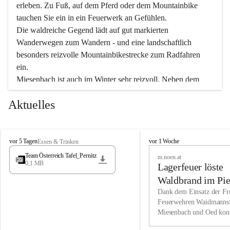
erleben. Zu Fuß, auf dem Pferd oder dem Mountainbike 
tauchen Sie ein in ein Feuerwerk an Gefühlen.
Die waldreiche Gegend lädt auf gut markierten 
Wanderwegen zum Wandern - und eine landschaftlich 
besonders reizvolle Mountainbikestrecke zum Radfahren 
ein.
Miesenbach ist auch im Winter sehr reizvoll. Neben dem 
Eisstockschießen gibt es auf dem nahe gelegenen Unterberg 
Aktuelles
wunderschöne Naturschneepisten, die zum Schifahren oder 
Boarden einladen. Ebenso ist der 2.075 m hohe Schneeberg 
ein Paradies für Sportfreunde. Genießen Sie auch das 
M
vielfältige Angebot unserer Kulturvereine.
M
vor 5 Tagen
vor 1 Woche
Essen & Trinken
i
i
Team Österreich Tafel_Pernitz
m.noen.at
e
e
0,1 MB
Überzeugen Sie sich selbst, dass Sie in Miesenbach sowie 
Lagerfeuer löste
s
s
e
in den Beherbergungsbetrieben, Gaststätten und urigen 
e
Waldbrand im Pie
n
n
Berghütten herzlich aufgenommen werden.
aus
Dank dem Einsatz der Fre
b
b
Feuerwehren Waidmannsf
a
a
Miesenbach und Oed kon
c
Wir kennen Miesenbach als lebens- und liebenswerten Ort. 
c
bei der Gauermannhütte s
h
h
Tradition und Innovation werden ebenso groß geschrieben 