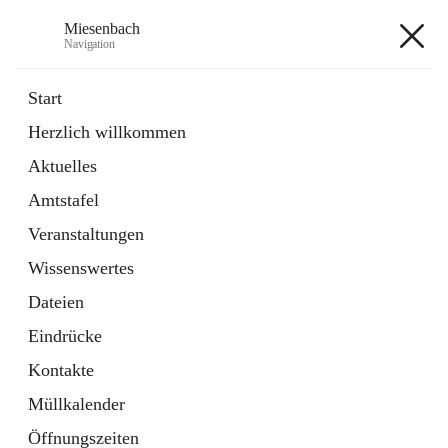
Miesenbach
Navigation
Miesenbach
Start
Herzlich willkommen
öffnet
Abwasserverband oberes Piestingtal
Aktuelles
in
Externe Webseite
neuem
Amtstafel
Tab
öffnet
Region Schneebergland
in
Externe Webseite
Veranstaltungen
neuem
Tab
Wissenswertes
+2
Dateien
Eindrücke
Kontakte
Müllkalender
Hauptadresse
Öffnungszeiten