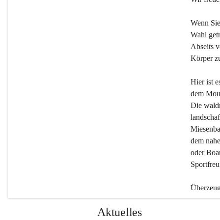
Wenn Sie
Wahl getr
Abseits v
Körper zu
Hier ist 
dem Moun
Die wald
landschaf
Miesenbac
dem nahe
oder Boar
Sportfreu
Überzeuge
Beherber
Aktuelles
werden.