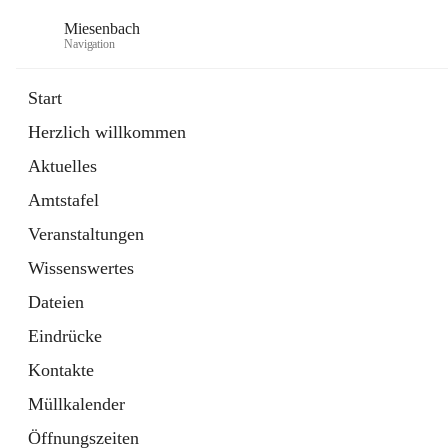
Miesenbach
Navigation
Start
Herzlich willkommen
öffnet
Abwasserverband oberes Piestingtal
Aktuelles
in
Externe Webseite
neuem
Amtstafel
Tab
öffnet
Region Schneebergland
in
Externe Webseite
Veranstaltungen
neuem
Tab
Wissenswertes
Dateien
Eindrücke
Kontakte
Müllkalender
Öffnungszeiten