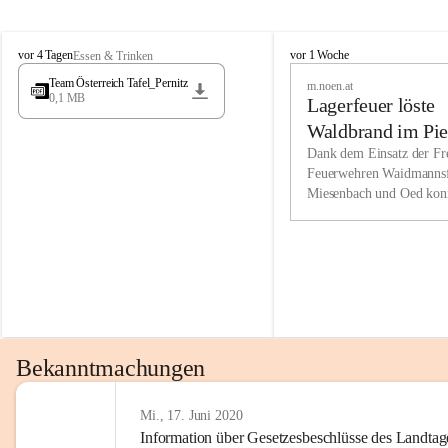
Wir kenne
M
M
werden eb
vor 4 Tagen
vor 1 Woche
Essen & Trinken
i
i
Entwickl
Team Österreich Tafel_Pernitz
m.noen.at
e
e
0,1 MB
Lagerfeuer löste
s
s
e
e
Unsere Ve
Waldbrand im Pie
n
n
bzw. Info
aus
Dank dem Einsatz der Fre
b
b
Feuerwehren Waidmannsf
wir fühl
a
a
Miesenbach und Oed kon
c
c
Lösungsor
bei der Gauermannhütte s
h
h
gelöscht werden.
Unsere M
der Wirts
kurzfrist
gesetzlic
unserer G
Bekanntmachungen
beizubeha
Nach 201
Mi., 17. Juni 2020
Information über Gesetzesbeschlüsse des Landtag
verliehen