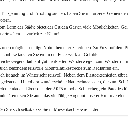
 Entspannung und Erholung suchen, haben Sie mit unserer Gemeinde e
offen.
om Lärm der Städte bietet der Ort den Gästen viele Möglichkeiten, Gei
 erfrischen .... zurück zur Natur!
es noch möglich, richtige Naturabenteuer zu erleben. Zu Fuß, auf dem P
tainbike tauchen Sie ein in ein Feuerwerk an Gefühlen.
reiche Gegend lädt auf gut markierten Wanderwegen zum Wandern - un
tlich besonders reizvolle Mountainbikestrecke zum Radfahren ein.
h ist auch im Winter sehr reizvoll. Neben dem Eisstockschießen gibt e
 gelegenen Unterberg wunderschöne Naturschneepisten, die zum Schif
den einladen. Ebenso ist der 2.075 m hohe Schneeberg ein Paradies fü
nde. Genießen Sie auch das vielfältige Angebot unserer Kulturvereine.
n Sie sich selbst, dass Sie in Miesenbach sowie in den 
gungsbetrieben, Gaststätten und urigen Berghütten herzlich aufgenom