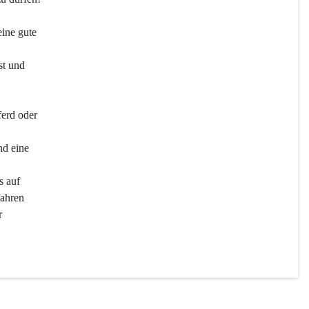
ine gute 
st und 
ferd oder 
d eine 
s auf 
ahren 
r 
men 