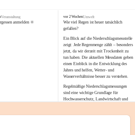
tion 
M
n
vor 2 Wochen
Veranstaltung
Umwelt
i
ergessen anmelden 🔆
Wie viel Regen ist heuer tatsächlich 
e
gefallen?
s
stelle 
e
Ein Blick auf die Niederschlagsmessstelle 
n
zeigt: Jede Regenmenge zählt – besonders 
gt und 
b
jetzt, da wir derzeit mit Trockenheit zu 
a
tun haben. Die aktuellen Messdaten geben 
c
einen Einblick in die Entwicklung des 
h
Jahres und helfen, Wetter- und 
sätzen 
Wasserverhältnisse besser zu verstehen.
r 
Regelmäßige Niederschlagsmessungen 
. Den 
sind eine wichtige Grundlage für 
m Wohl 
Hochwasserschutz, Landwirtschaft und 
einen nachhaltigen Umgang mit unseren 
Ressourcen. Gerade in trockenen Zeiten ist
es umso wichtiger, bewusst und 
verantwortungsvoll mit Wasser 
emeinde“ 
umzugehen.
rten und 