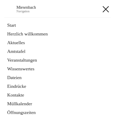
Miesenbach
Navigation
Miesenbach
Start
Herzlich willkommen
öffnet
Abwasserverband oberes Piestingtal
Aktuelles
in
Externe Webseite
neuem
Amtstafel
Tab
öffnet
Region Schneebergland
in
Externe Webseite
Veranstaltungen
neuem
Tab
Wissenswertes
+2
Dateien
Eindrücke
Kontakte
Müllkalender
Hauptadresse
Öffnungszeiten