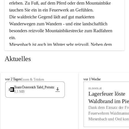
erleben. Zu Fuß, auf dem Pferd oder dem Mountainbike 
tauchen Sie ein in ein Feuerwerk an Gefühlen.
Die waldreiche Gegend lädt auf gut markierten 
Wanderwegen zum Wandern - und eine landschaftlich 
besonders reizvolle Mountainbikestrecke zum Radfahren 
ein.
Miesenbach ist auch im Winter sehr reizvoll. Neben dem 
Eisstockschießen gibt es auf dem nahe gelegenen Unterberg 
Aktuelles
wunderschöne Naturschneepisten, die zum Schifahren oder 
Boarden einladen. Ebenso ist der 2.075 m hohe Schneeberg 
ein Paradies für Sportfreunde. Genießen Sie auch das 
M
vielfältige Angebot unserer Kulturvereine.
M
vor 2 Tagen
vor 1 Woche
Essen & Trinken
i
i
Team Österreich Tafel_Pernitz
m.noen.at
e
e
0,1 MB
Überzeugen Sie sich selbst, dass Sie in Miesenbach sowie 
Lagerfeuer löste
s
s
e
in den Beherbergungsbetrieben, Gaststätten und urigen 
e
Waldbrand im Pie
n
n
Berghütten herzlich aufgenommen werden.
aus
Dank dem Einsatz der Fre
b
b
Feuerwehren Waidmannsf
a
a
Miesenbach und Oed kon
c
Wir kennen Miesenbach als lebens- und liebenswerten Ort. 
c
bei der Gauermannhütte s
h
h
Tradition und Innovation werden ebenso groß geschrieben 