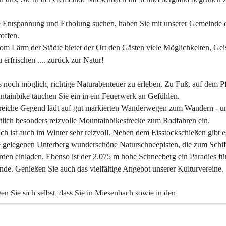
 Entspannung und Erholung suchen, haben Sie mit unserer Gemeinde e
offen.
om Lärm der Städte bietet der Ort den Gästen viele Möglichkeiten, Gei
 erfrischen .... zurück zur Natur!
es noch möglich, richtige Naturabenteuer zu erleben. Zu Fuß, auf dem P
tainbike tauchen Sie ein in ein Feuerwerk an Gefühlen.
reiche Gegend lädt auf gut markierten Wanderwegen zum Wandern - un
tlich besonders reizvolle Mountainbikestrecke zum Radfahren ein.
h ist auch im Winter sehr reizvoll. Neben dem Eisstockschießen gibt e
 gelegenen Unterberg wunderschöne Naturschneepisten, die zum Schif
den einladen. Ebenso ist der 2.075 m hohe Schneeberg ein Paradies fü
nde. Genießen Sie auch das vielfältige Angebot unserer Kulturvereine.
n Sie sich selbst, dass Sie in Miesenbach sowie in den 
gungsbetrieben, Gaststätten und urigen Berghütten herzlich aufgenom