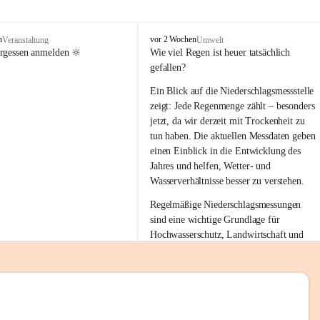
tion 
M
n
vor 2 Wochen
Veranstaltung
Umwelt
i
ergessen anmelden 🔆
Wie viel Regen ist heuer tatsächlich 
e
gefallen?
s
stelle 
e
Ein Blick auf die Niederschlagsmessstelle 
n
zeigt: Jede Regenmenge zählt – besonders 
gt und 
b
jetzt, da wir derzeit mit Trockenheit zu 
a
tun haben. Die aktuellen Messdaten geben 
c
einen Einblick in die Entwicklung des 
h
Jahres und helfen, Wetter- und 
sätzen 
Wasserverhältnisse besser zu verstehen.
r 
Regelmäßige Niederschlagsmessungen 
. Den 
sind eine wichtige Grundlage für 
m Wohl 
Hochwasserschutz, Landwirtschaft und 
einen nachhaltigen Umgang mit unseren 
Ressourcen. Gerade in trockenen Zeiten ist
es umso wichtiger, bewusst und 
verantwortungsvoll mit Wasser 
emeinde“ 
umzugehen.
rten und 