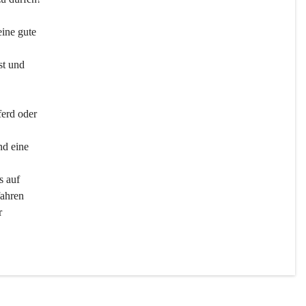
ine gute 
st und 
ferd oder 
d eine 
s auf 
ahren 
r 
men 