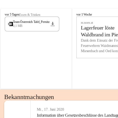
Wir kenne
M
M
werden eb
vor 5 Tagen
vor 1 Woche
Essen & Trinken
i
i
Entwickl
Team Österreich Tafel_Pernitz
m.noen.at
e
e
0,1 MB
Lagerfeuer löste
s
s
e
e
Unsere Ve
Waldbrand im Pie
n
n
bzw. Info
aus
Dank dem Einsatz der Fre
b
b
Feuerwehren Waidmannsf
wir fühl
a
a
Miesenbach und Oed kon
c
c
Lösungsor
bei der Gauermannhütte s
h
h
gelöscht werden.
Unsere M
der Wirts
kurzfrist
gesetzlic
unserer G
Bekanntmachungen
beizubeha
Nach 201
Mi., 17. Juni 2020
Information über Gesetzesbeschlüsse des Landtag
verliehen