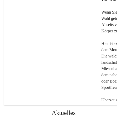
Wenn Sie
Wahl getr
Abseits v
Körper zu
Hier ist 
dem Moun
Die wald
landschaf
Miesenbac
dem nahe
oder Boar
Sportfreu
Überzeuge
Beherber
Aktuelles
werden.