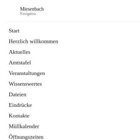
Miesenbach
Navigation
Start
Herzlich willkommen
öffnet
Abwasserverband oberes Piestingtal
Aktuelles
in
Externe Webseite
neuem
Amtstafel
Tab
öffnet
Region Schneebergland
in
Externe Webseite
Veranstaltungen
neuem
Tab
Wissenswertes
Dateien
Eindrücke
Kontakte
Müllkalender
Öffnungszeiten