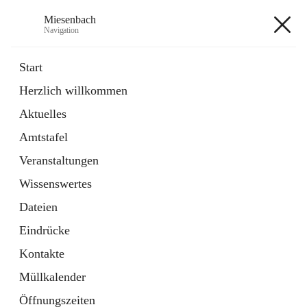
Miesenbach
Navigation
Miesenbach
Start
Herzlich willkommen
öffnet
Abwasserverband oberes Piestingtal
Aktuelles
in
Externe Webseite
neuem
Amtstafel
Tab
öffnet
Region Schneebergland
in
Externe Webseite
Veranstaltungen
neuem
Tab
Wissenswertes
+2
Dateien
Eindrücke
Kontakte
Müllkalender
Hauptadresse
Öffnungszeiten