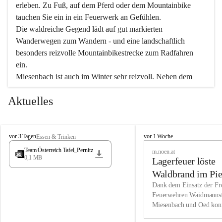
erleben. Zu Fuß, auf dem Pferd oder dem Mountainbike 
tauchen Sie ein in ein Feuerwerk an Gefühlen.
Die waldreiche Gegend lädt auf gut markierten 
Wanderwegen zum Wandern - und eine landschaftlich 
besonders reizvolle Mountainbikestrecke zum Radfahren 
ein.
Miesenbach ist auch im Winter sehr reizvoll. Neben dem 
Eisstockschießen gibt es auf dem nahe gelegenen Unterberg 
Aktuelles
wunderschöne Naturschneepisten, die zum Schifahren oder 
Boarden einladen. Ebenso ist der 2.075 m hohe Schneeberg 
ein Paradies für Sportfreunde. Genießen Sie auch das 
M
vielfältige Angebot unserer Kulturvereine.
M
vor 3 Tagen
vor 1 Woche
Essen & Trinken
i
i
Team Österreich Tafel_Pernitz
m.noen.at
e
e
0,1 MB
Überzeugen Sie sich selbst, dass Sie in Miesenbach sowie 
Lagerfeuer löste
s
s
e
in den Beherbergungsbetrieben, Gaststätten und urigen 
e
Waldbrand im Pie
n
n
Berghütten herzlich aufgenommen werden.
aus
Dank dem Einsatz der Fre
b
b
Feuerwehren Waidmannsf
a
a
Miesenbach und Oed kon
c
Wir kennen Miesenbach als lebens- und liebenswerten Ort. 
c
bei der Gauermannhütte s
h
h
Tradition und Innovation werden ebenso groß geschrieben 