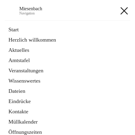
Miesenbach
Navigation
Miesenbach
Start
Herzlich willkommen
öffnet
Abwasserverband oberes Piestingtal
Aktuelles
in
Externe Webseite
neuem
Amtstafel
Tab
öffnet
Region Schneebergland
in
Externe Webseite
Veranstaltungen
neuem
Tab
Wissenswertes
+2
Dateien
Eindrücke
Kontakte
Müllkalender
Hauptadresse
Öffnungszeiten