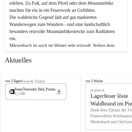
erleben. Zu Fuß, auf dem Pferd oder dem Mountainbike 
tauchen Sie ein in ein Feuerwerk an Gefühlen.
Die waldreiche Gegend lädt auf gut markierten 
Wanderwegen zum Wandern - und eine landschaftlich 
besonders reizvolle Mountainbikestrecke zum Radfahren 
ein.
Miesenbach ist auch im Winter sehr reizvoll. Neben dem 
Eisstockschießen gibt es auf dem nahe gelegenen Unterberg 
Aktuelles
wunderschöne Naturschneepisten, die zum Schifahren oder 
Boarden einladen. Ebenso ist der 2.075 m hohe Schneeberg 
ein Paradies für Sportfreunde. Genießen Sie auch das 
M
vielfältige Angebot unserer Kulturvereine.
M
vor 2 Tagen
vor 1 Woche
Essen & Trinken
i
i
Team Österreich Tafel_Pernitz
m.noen.at
e
e
0,1 MB
Überzeugen Sie sich selbst, dass Sie in Miesenbach sowie 
Lagerfeuer löste
s
s
e
in den Beherbergungsbetrieben, Gaststätten und urigen 
e
Waldbrand im Pie
n
n
Berghütten herzlich aufgenommen werden.
aus
Dank dem Einsatz der Fre
b
b
Feuerwehren Waidmannsf
a
a
Miesenbach und Oed kon
c
Wir kennen Miesenbach als lebens- und liebenswerten Ort. 
c
bei der Gauermannhütte s
h
h
Tradition und Innovation werden ebenso groß geschrieben 