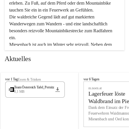
erleben. Zu Fuß, auf dem Pferd oder dem Mountainbike 
tauchen Sie ein in ein Feuerwerk an Gefühlen.
Die waldreiche Gegend lädt auf gut markierten 
Wanderwegen zum Wandern - und eine landschaftlich 
besonders reizvolle Mountainbikestrecke zum Radfahren 
ein.
Miesenbach ist auch im Winter sehr reizvoll. Neben dem 
Eisstockschießen gibt es auf dem nahe gelegenen Unterberg 
Aktuelles
wunderschöne Naturschneepisten, die zum Schifahren oder 
Boarden einladen. Ebenso ist der 2.075 m hohe Schneeberg 
ein Paradies für Sportfreunde. Genießen Sie auch das 
M
vielfältige Angebot unserer Kulturvereine.
M
vor 1 Tag
vor 6 Tagen
Essen & Trinken
i
i
Team Österreich Tafel_Pernitz
m.noen.at
e
e
0,1 MB
Überzeugen Sie sich selbst, dass Sie in Miesenbach sowie 
Lagerfeuer löste
s
s
e
in den Beherbergungsbetrieben, Gaststätten und urigen 
e
Waldbrand im Pie
n
n
Berghütten herzlich aufgenommen werden.
aus
Dank dem Einsatz der Fre
b
b
Feuerwehren Waidmannsf
a
a
Miesenbach und Oed kon
c
Wir kennen Miesenbach als lebens- und liebenswerten Ort. 
c
bei der Gauermannhütte s
h
h
Tradition und Innovation werden ebenso groß geschrieben 