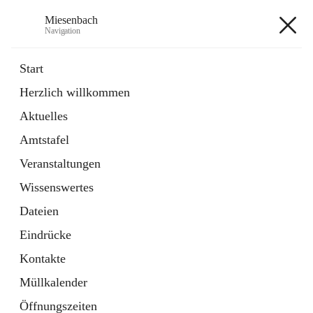
Miesenbach
Navigation
Miesenbach
Start
Herzlich willkommen
öffnet
Abwasserverband oberes Piestingtal
Aktuelles
in
Externe Webseite
neuem
Amtstafel
Tab
öffnet
Region Schneebergland
in
Externe Webseite
Veranstaltungen
neuem
Tab
Wissenswertes
+2
Dateien
Eindrücke
Kontakte
Müllkalender
Hauptadresse
Öffnungszeiten