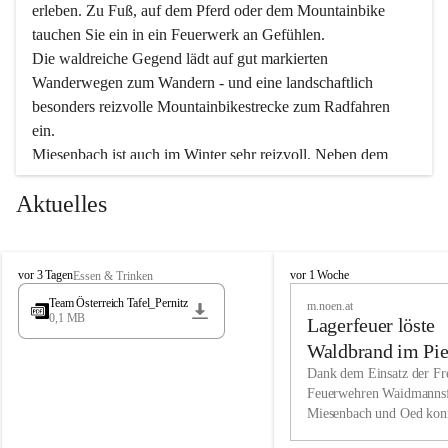
erleben. Zu Fuß, auf dem Pferd oder dem Mountainbike 
tauchen Sie ein in ein Feuerwerk an Gefühlen.
Die waldreiche Gegend lädt auf gut markierten 
Wanderwegen zum Wandern - und eine landschaftlich 
besonders reizvolle Mountainbikestrecke zum Radfahren 
ein.
Miesenbach ist auch im Winter sehr reizvoll. Neben dem 
Eisstockschießen gibt es auf dem nahe gelegenen Unterberg 
Aktuelles
wunderschöne Naturschneepisten, die zum Schifahren oder 
Boarden einladen. Ebenso ist der 2.075 m hohe Schneeberg 
ein Paradies für Sportfreunde. Genießen Sie auch das 
M
vielfältige Angebot unserer Kulturvereine.
M
vor 3 Tagen
vor 1 Woche
Essen & Trinken
i
i
Team Österreich Tafel_Pernitz
m.noen.at
e
e
0,1 MB
Überzeugen Sie sich selbst, dass Sie in Miesenbach sowie 
Lagerfeuer löste
s
s
e
in den Beherbergungsbetrieben, Gaststätten und urigen 
e
Waldbrand im Pie
n
n
Berghütten herzlich aufgenommen werden.
aus
Dank dem Einsatz der Fre
b
b
Feuerwehren Waidmannsf
a
a
Miesenbach und Oed kon
c
Wir kennen Miesenbach als lebens- und liebenswerten Ort. 
c
bei der Gauermannhütte s
h
h
Tradition und Innovation werden ebenso groß geschrieben 