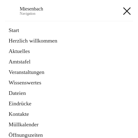
Miesenbach
Navigation
Miesenbach
Start
Herzlich willkommen
öffnet
Abwasserverband oberes Piestingtal
Aktuelles
in
Externe Webseite
neuem
Amtstafel
Tab
öffnet
Region Schneebergland
in
Externe Webseite
Veranstaltungen
neuem
Tab
Wissenswertes
+2
Dateien
Eindrücke
Kontakte
Müllkalender
Hauptadresse
Öffnungszeiten