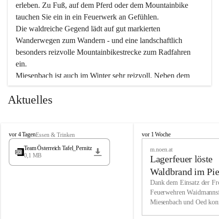
erleben. Zu Fuß, auf dem Pferd oder dem Mountainbike 
tauchen Sie ein in ein Feuerwerk an Gefühlen.
Die waldreiche Gegend lädt auf gut markierten 
Wanderwegen zum Wandern - und eine landschaftlich 
besonders reizvolle Mountainbikestrecke zum Radfahren 
ein.
Miesenbach ist auch im Winter sehr reizvoll. Neben dem 
Eisstockschießen gibt es auf dem nahe gelegenen Unterberg 
Aktuelles
wunderschöne Naturschneepisten, die zum Schifahren oder 
Boarden einladen. Ebenso ist der 2.075 m hohe Schneeberg 
ein Paradies für Sportfreunde. Genießen Sie auch das 
M
vielfältige Angebot unserer Kulturvereine.
M
vor 4 Tagen
vor 1 Woche
Essen & Trinken
i
i
Team Österreich Tafel_Pernitz
m.noen.at
e
e
0,1 MB
Überzeugen Sie sich selbst, dass Sie in Miesenbach sowie 
Lagerfeuer löste
s
s
e
in den Beherbergungsbetrieben, Gaststätten und urigen 
e
Waldbrand im Pie
n
n
Berghütten herzlich aufgenommen werden.
aus
Dank dem Einsatz der Fre
b
b
Feuerwehren Waidmannsf
a
a
Miesenbach und Oed kon
c
Wir kennen Miesenbach als lebens- und liebenswerten Ort. 
c
bei der Gauermannhütte s
h
h
Tradition und Innovation werden ebenso groß geschrieben 