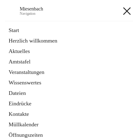
Miesenbach
Navigation
Miesenbach
Start
Herzlich willkommen
öffnet
Abwasserverband oberes Piestingtal
Aktuelles
in
Externe Webseite
neuem
Amtstafel
Tab
öffnet
Region Schneebergland
in
Externe Webseite
Veranstaltungen
neuem
Tab
Wissenswertes
+2
Dateien
Eindrücke
Kontakte
Müllkalender
Hauptadresse
Öffnungszeiten