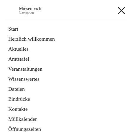
Miesenbach
Navigation
Miesenbach
Start
Herzlich willkommen
öffnet
Abwasserverband oberes Piestingtal
Aktuelles
in
Externe Webseite
neuem
Amtstafel
Tab
öffnet
Region Schneebergland
in
Externe Webseite
Veranstaltungen
neuem
Tab
Wissenswertes
+2
Dateien
Eindrücke
Kontakte
Müllkalender
Hauptadresse
Öffnungszeiten