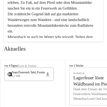
erleben. Zu Fuß, auf dem Pferd oder dem Mountainbike 
tauchen Sie ein in ein Feuerwerk an Gefühlen.
Die waldreiche Gegend lädt auf gut markierten 
Wanderwegen zum Wandern - und eine landschaftlich 
besonders reizvolle Mountainbikestrecke zum Radfahren 
ein.
Miesenbach ist auch im Winter sehr reizvoll. Neben dem 
Eisstockschießen gibt es auf dem nahe gelegenen Unterberg 
Aktuelles
wunderschöne Naturschneepisten, die zum Schifahren oder 
Boarden einladen. Ebenso ist der 2.075 m hohe Schneeberg 
ein Paradies für Sportfreunde. Genießen Sie auch das 
M
vielfältige Angebot unserer Kulturvereine.
M
vor 4 Tagen
vor 1 Woche
Essen & Trinken
i
i
Team Österreich Tafel_Pernitz
m.noen.at
e
e
0,1 MB
Überzeugen Sie sich selbst, dass Sie in Miesenbach sowie 
Lagerfeuer löste
s
s
e
in den Beherbergungsbetrieben, Gaststätten und urigen 
e
Waldbrand im Pie
n
n
Berghütten herzlich aufgenommen werden.
aus
Dank dem Einsatz der Fre
b
b
Feuerwehren Waidmannsf
a
a
Miesenbach und Oed kon
c
Wir kennen Miesenbach als lebens- und liebenswerten Ort. 
c
bei der Gauermannhütte s
h
h
Tradition und Innovation werden ebenso groß geschrieben 