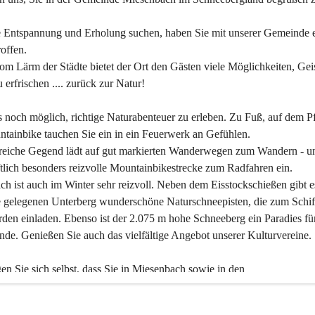
 Entspannung und Erholung suchen, haben Sie mit unserer Gemeinde e
offen.
om Lärm der Städte bietet der Ort den Gästen viele Möglichkeiten, Gei
 erfrischen .... zurück zur Natur!
es noch möglich, richtige Naturabenteuer zu erleben. Zu Fuß, auf dem P
tainbike tauchen Sie ein in ein Feuerwerk an Gefühlen.
reiche Gegend lädt auf gut markierten Wanderwegen zum Wandern - un
tlich besonders reizvolle Mountainbikestrecke zum Radfahren ein.
h ist auch im Winter sehr reizvoll. Neben dem Eisstockschießen gibt e
 gelegenen Unterberg wunderschöne Naturschneepisten, die zum Schif
den einladen. Ebenso ist der 2.075 m hohe Schneeberg ein Paradies fü
nde. Genießen Sie auch das vielfältige Angebot unserer Kulturvereine.
n Sie sich selbst, dass Sie in Miesenbach sowie in den 
gungsbetrieben, Gaststätten und urigen Berghütten herzlich aufgenom