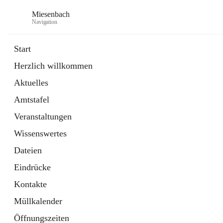
Miesenbach
Navigation
Start
Herzlich willkommen
öffnet
Abwasserverband oberes Piestingtal
Aktuelles
in
Externe Webseite
neuem
Amtstafel
Tab
öffnet
Region Schneebergland
in
Externe Webseite
Veranstaltungen
neuem
Tab
Wissenswertes
Dateien
Eindrücke
Kontakte
Müllkalender
Öffnungszeiten