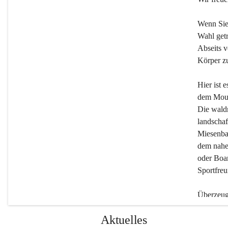
Wenn Sie
Wahl getr
Abseits v
Körper zu
Hier ist 
dem Moun
Die wald
landschaf
Miesenbac
dem nahe
oder Boar
Sportfreu
Überzeuge
Beherber
Aktuelles
werden.