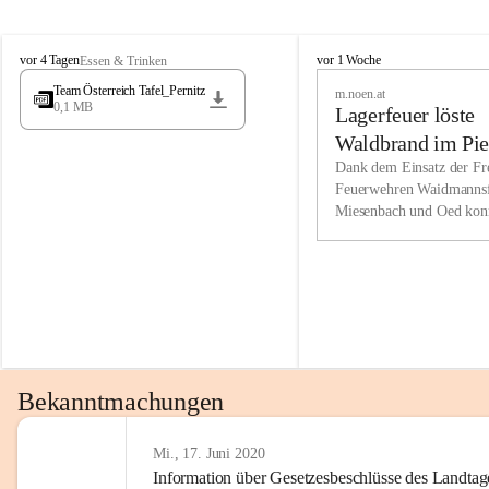
Wir kenne
M
M
werden eb
vor 4 Tagen
vor 1 Woche
Essen & Trinken
i
i
Entwickl
Team Österreich Tafel_Pernitz
m.noen.at
e
e
0,1 MB
Lagerfeuer löste
s
s
e
e
Unsere Ve
Waldbrand im Pie
n
n
bzw. Info
aus
Dank dem Einsatz der Fre
b
b
Feuerwehren Waidmannsf
wir fühl
a
a
Miesenbach und Oed kon
c
c
Lösungsor
bei der Gauermannhütte s
h
h
gelöscht werden.
Unsere M
der Wirts
kurzfrist
gesetzlic
unserer G
Bekanntmachungen
beizubeha
Nach 201
Mi., 17. Juni 2020
Information über Gesetzesbeschlüsse des Landtag
verliehen