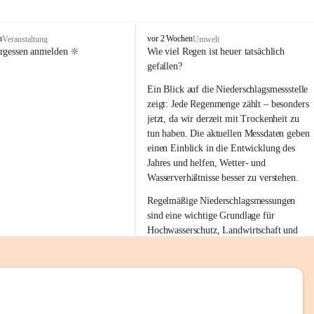
tion 
M
n
vor 2 Wochen
Veranstaltung
Umwelt
i
ergessen anmelden 🔆
Wie viel Regen ist heuer tatsächlich 
e
gefallen?
s
stelle 
e
Ein Blick auf die Niederschlagsmessstelle 
n
zeigt: Jede Regenmenge zählt – besonders 
gt und 
b
jetzt, da wir derzeit mit Trockenheit zu 
a
tun haben. Die aktuellen Messdaten geben 
c
einen Einblick in die Entwicklung des 
h
Jahres und helfen, Wetter- und 
sätzen 
Wasserverhältnisse besser zu verstehen.
r 
Regelmäßige Niederschlagsmessungen 
. Den 
sind eine wichtige Grundlage für 
m Wohl 
Hochwasserschutz, Landwirtschaft und 
einen nachhaltigen Umgang mit unseren 
Ressourcen. Gerade in trockenen Zeiten ist
es umso wichtiger, bewusst und 
verantwortungsvoll mit Wasser 
emeinde“ 
umzugehen.
rten und 