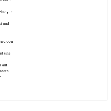
ine gute 
st und 
ferd oder 
d eine 
s auf 
ahren 
r 
men 