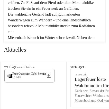
erleben. Zu Fuß, auf dem Pferd oder dem Mountainbike 
tauchen Sie ein in ein Feuerwerk an Gefühlen.
Die waldreiche Gegend lädt auf gut markierten 
Wanderwegen zum Wandern - und eine landschaftlich 
besonders reizvolle Mountainbikestrecke zum Radfahren 
ein.
Miesenbach ist auch im Winter sehr reizvoll. Neben dem 
Eisstockschießen gibt es auf dem nahe gelegenen Unterberg 
Aktuelles
wunderschöne Naturschneepisten, die zum Schifahren oder 
Boarden einladen. Ebenso ist der 2.075 m hohe Schneeberg 
ein Paradies für Sportfreunde. Genießen Sie auch das 
M
vielfältige Angebot unserer Kulturvereine.
M
vor 1 Tag
vor 6 Tagen
Essen & Trinken
i
i
Team Österreich Tafel_Pernitz
m.noen.at
e
e
0,1 MB
Überzeugen Sie sich selbst, dass Sie in Miesenbach sowie 
Lagerfeuer löste
s
s
e
in den Beherbergungsbetrieben, Gaststätten und urigen 
e
Waldbrand im Pie
n
n
Berghütten herzlich aufgenommen werden.
aus
Dank dem Einsatz der Fre
b
b
Feuerwehren Waidmannsf
a
a
Miesenbach und Oed kon
c
Wir kennen Miesenbach als lebens- und liebenswerten Ort. 
c
bei der Gauermannhütte s
h
h
Tradition und Innovation werden ebenso groß geschrieben 