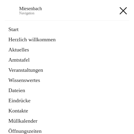
Miesenbach
Navigation
Miesenbach
Start
Herzlich willkommen
öffnet
Abwasserverband oberes Piestingtal
Aktuelles
in
Externe Webseite
neuem
Amtstafel
Tab
öffnet
Region Schneebergland
in
Externe Webseite
Veranstaltungen
neuem
Tab
Wissenswertes
+2
Dateien
Eindrücke
Kontakte
Müllkalender
Hauptadresse
Öffnungszeiten