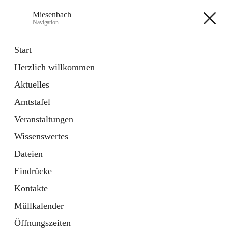
Miesenbach
Navigation
Miesenbach
Start
Herzlich willkommen
öffnet
Abwasserverband oberes Piestingtal
Aktuelles
in
Externe Webseite
neuem
Amtstafel
Tab
öffnet
Region Schneebergland
in
Externe Webseite
Veranstaltungen
neuem
Tab
Wissenswertes
+2
Dateien
Eindrücke
Kontakte
Müllkalender
Hauptadresse
Öffnungszeiten