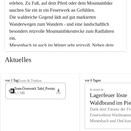
erleben. Zu Fuß, auf dem Pferd oder dem Mountainbike 
tauchen Sie ein in ein Feuerwerk an Gefühlen.
Die waldreiche Gegend lädt auf gut markierten 
Wanderwegen zum Wandern - und eine landschaftlich 
besonders reizvolle Mountainbikestrecke zum Radfahren 
ein.
Miesenbach ist auch im Winter sehr reizvoll. Neben dem 
Eisstockschießen gibt es auf dem nahe gelegenen Unterberg 
Aktuelles
wunderschöne Naturschneepisten, die zum Schifahren oder 
Boarden einladen. Ebenso ist der 2.075 m hohe Schneeberg 
ein Paradies für Sportfreunde. Genießen Sie auch das 
M
vielfältige Angebot unserer Kulturvereine.
M
vor 1 Tag
vor 6 Tagen
Essen & Trinken
i
i
Team Österreich Tafel_Pernitz
m.noen.at
e
e
0,1 MB
Überzeugen Sie sich selbst, dass Sie in Miesenbach sowie 
Lagerfeuer löste
s
s
e
in den Beherbergungsbetrieben, Gaststätten und urigen 
e
Waldbrand im Pie
n
n
Berghütten herzlich aufgenommen werden.
aus
Dank dem Einsatz der Fre
b
b
Feuerwehren Waidmannsf
a
a
Miesenbach und Oed kon
c
Wir kennen Miesenbach als lebens- und liebenswerten Ort. 
c
bei der Gauermannhütte s
h
h
Tradition und Innovation werden ebenso groß geschrieben 