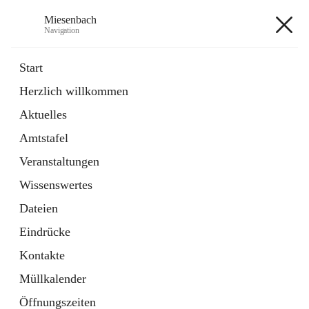
Miesenbach
Navigation
Miesenbach
Start
Herzlich willkommen
öffnet
Abwasserverband oberes Piestingtal
Aktuelles
in
Externe Webseite
neuem
Amtstafel
Tab
öffnet
Region Schneebergland
in
Externe Webseite
Veranstaltungen
neuem
Tab
Wissenswertes
+2
Dateien
Eindrücke
Kontakte
Müllkalender
Hauptadresse
Öffnungszeiten