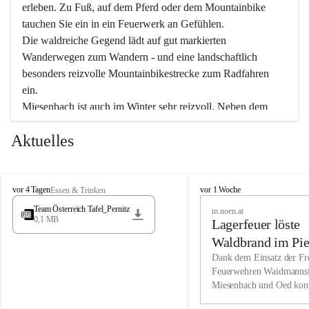
erleben. Zu Fuß, auf dem Pferd oder dem Mountainbike 
tauchen Sie ein in ein Feuerwerk an Gefühlen.
Die waldreiche Gegend lädt auf gut markierten 
Wanderwegen zum Wandern - und eine landschaftlich 
besonders reizvolle Mountainbikestrecke zum Radfahren 
ein.
Miesenbach ist auch im Winter sehr reizvoll. Neben dem 
Eisstockschießen gibt es auf dem nahe gelegenen Unterberg 
Aktuelles
wunderschöne Naturschneepisten, die zum Schifahren oder 
Boarden einladen. Ebenso ist der 2.075 m hohe Schneeberg 
ein Paradies für Sportfreunde. Genießen Sie auch das 
M
vielfältige Angebot unserer Kulturvereine.
M
vor 4 Tagen
vor 1 Woche
Essen & Trinken
i
i
Team Österreich Tafel_Pernitz
m.noen.at
e
e
0,1 MB
Überzeugen Sie sich selbst, dass Sie in Miesenbach sowie 
Lagerfeuer löste
s
s
e
in den Beherbergungsbetrieben, Gaststätten und urigen 
e
Waldbrand im Pie
n
n
Berghütten herzlich aufgenommen werden.
aus
Dank dem Einsatz der Fre
b
b
Feuerwehren Waidmannsf
a
a
Miesenbach und Oed kon
c
Wir kennen Miesenbach als lebens- und liebenswerten Ort. 
c
bei der Gauermannhütte s
h
h
Tradition und Innovation werden ebenso groß geschrieben 