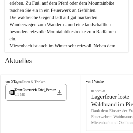
erleben. Zu Fuß, auf dem Pferd oder dem Mountainbike 
tauchen Sie ein in ein Feuerwerk an Gefühlen.
Die waldreiche Gegend lädt auf gut markierten 
Wanderwegen zum Wandern - und eine landschaftlich 
besonders reizvolle Mountainbikestrecke zum Radfahren 
ein.
Miesenbach ist auch im Winter sehr reizvoll. Neben dem 
Eisstockschießen gibt es auf dem nahe gelegenen Unterberg 
Aktuelles
wunderschöne Naturschneepisten, die zum Schifahren oder 
Boarden einladen. Ebenso ist der 2.075 m hohe Schneeberg 
ein Paradies für Sportfreunde. Genießen Sie auch das 
M
vielfältige Angebot unserer Kulturvereine.
M
vor 5 Tagen
vor 1 Woche
Essen & Trinken
i
i
Team Österreich Tafel_Pernitz
m.noen.at
e
e
0,1 MB
Überzeugen Sie sich selbst, dass Sie in Miesenbach sowie 
Lagerfeuer löste
s
s
e
in den Beherbergungsbetrieben, Gaststätten und urigen 
e
Waldbrand im Pie
n
n
Berghütten herzlich aufgenommen werden.
aus
Dank dem Einsatz der Fre
b
b
Feuerwehren Waidmannsf
a
a
Miesenbach und Oed kon
c
Wir kennen Miesenbach als lebens- und liebenswerten Ort. 
c
bei der Gauermannhütte s
h
h
Tradition und Innovation werden ebenso groß geschrieben 