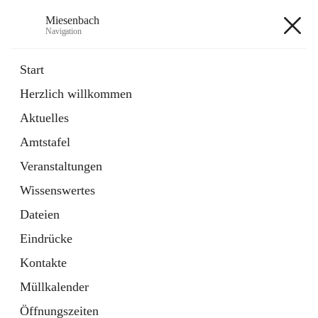
Miesenbach
Navigation
Miesenbach
Start
Herzlich willkommen
öffnet
Abwasserverband oberes Piestingtal
Aktuelles
in
Externe Webseite
neuem
Amtstafel
Tab
öffnet
Region Schneebergland
in
Externe Webseite
Veranstaltungen
neuem
Tab
Wissenswertes
+2
Dateien
Eindrücke
Kontakte
Müllkalender
Hauptadresse
Öffnungszeiten