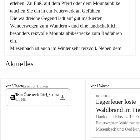
erleben. Zu Fuß, auf dem Pferd oder dem Mountainbike 
tauchen Sie ein in ein Feuerwerk an Gefühlen.
Die waldreiche Gegend lädt auf gut markierten 
Wanderwegen zum Wandern - und eine landschaftlich 
besonders reizvolle Mountainbikestrecke zum Radfahren 
ein.
Miesenbach ist auch im Winter sehr reizvoll. Neben dem 
Eisstockschießen gibt es auf dem nahe gelegenen Unterberg 
Aktuelles
wunderschöne Naturschneepisten, die zum Schifahren oder 
Boarden einladen. Ebenso ist der 2.075 m hohe Schneeberg 
ein Paradies für Sportfreunde. Genießen Sie auch das 
M
vielfältige Angebot unserer Kulturvereine.
M
vor 3 Tagen
vor 1 Woche
Essen & Trinken
i
i
Team Österreich Tafel_Pernitz
m.noen.at
e
e
0,1 MB
Überzeugen Sie sich selbst, dass Sie in Miesenbach sowie 
Lagerfeuer löste
s
s
e
in den Beherbergungsbetrieben, Gaststätten und urigen 
e
Waldbrand im Pie
n
n
Berghütten herzlich aufgenommen werden.
aus
Dank dem Einsatz der Fre
b
b
Feuerwehren Waidmannsf
a
a
Miesenbach und Oed kon
c
Wir kennen Miesenbach als lebens- und liebenswerten Ort. 
c
bei der Gauermannhütte s
h
h
Tradition und Innovation werden ebenso groß geschrieben 