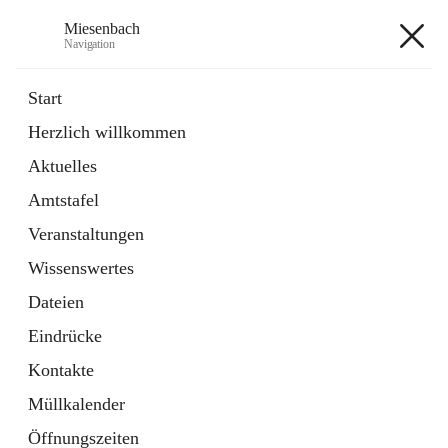
Miesenbach
Navigation
Miesenbach
Start
Herzlich willkommen
öffnet
Abwasserverband oberes Piestingtal
Aktuelles
in
Externe Webseite
neuem
Amtstafel
Tab
öffnet
Region Schneebergland
in
Externe Webseite
Veranstaltungen
neuem
Tab
Wissenswertes
+2
Dateien
Eindrücke
Kontakte
Müllkalender
Hauptadresse
Öffnungszeiten